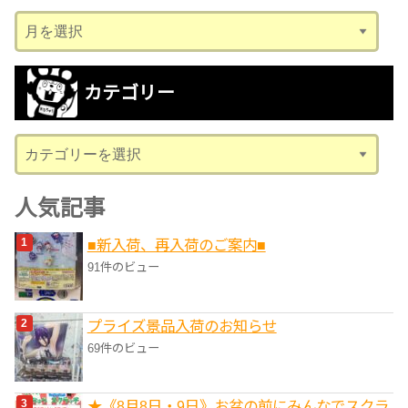
ア
ー
カ
カテゴリー
イ
ブ
カ
テ
ゴ
人気記事
リ
■新入荷、再入荷のご案内■
ー
91件のビュー
プライズ景品入荷のお知らせ
69件のビュー
★《8月8日・9日》お盆の前にみんなでスクラ