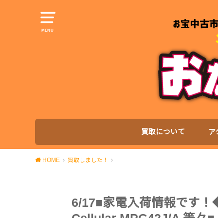
MENU
買取について
ア
HOME
買取しました！
6/17■家電入荷情報です！◆App