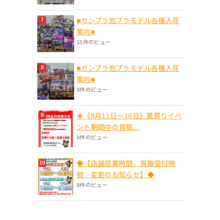
■ガンプラ他プラモデル各種入荷
案内■
15件のビュー
■ガンプラ他プラモデル各種入荷
案内■
9件のビュー
★《8月11日～16日》夏祭りイベ
ント期間中の買取...
9件のビュー
◆【店舗営業時間、買取受付時
間 変更のお知らせ】◆
8件のビュー