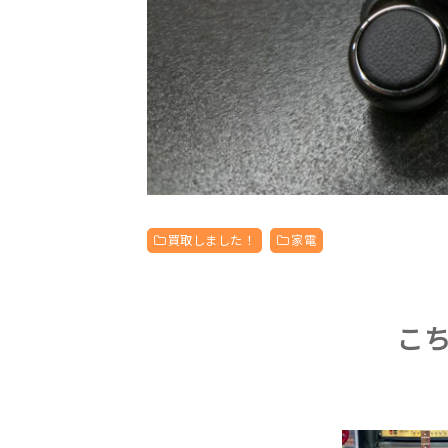
買取しました！
家電
こ