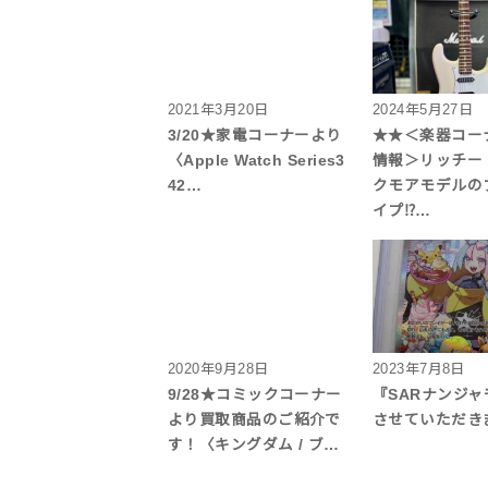
2021年3月20日
2024年5月27日
3/20★家電コーナーより
★★＜楽器コー
〈Apple Watch Series3
情報＞リッチー
42…
クモアモデルの
イプ⁉…
2020年9月28日
2023年7月8日
9/28★コミックコーナー
『SARナンジ
より買取商品のご紹介で
させていただき
す！〈キングダム / ブ…