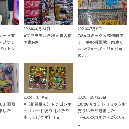
2024年6月24日
2021年7月8日
ナー入荷
■プラモデル各種大量入荷
7/8■コミック入荷情報で
・ブラッ
の案内■
す！◆呪術廻戦・東京リ
プロトタ
ベンジャーズ・ジョジョ
の…
2024年3月9日
2020年10月26日
ャモ』買取
■【御冥福を】ドラゴンボ
10/26★セットコミックお
ました！
ールカード便り【お祈り
売りいただきました！
申し上げます】！■
〈死人の声をきくがよい/
…