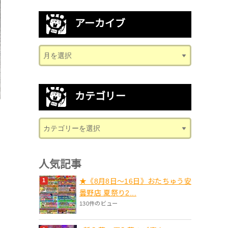
アーカイブ
カテゴリー
人気記事
★《8月8日～16日》おたちゅう安
曇野店 夏祭り2...
130件のビュー