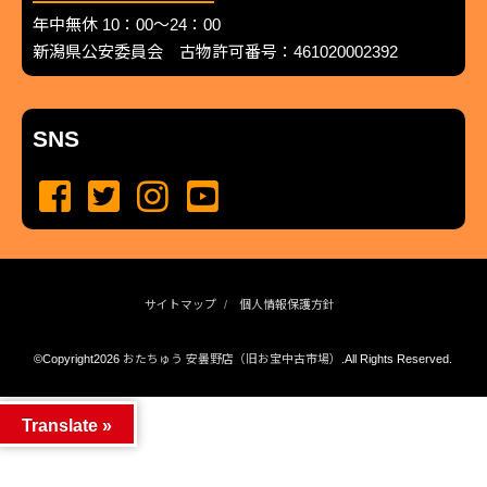
年中無休 10：00～24：00
新潟県公安委員会 古物許可番号：461020002392
SNS
サイトマップ
個人情報保護方針
©Copyright2026
おたちゅう 安曇野店（旧お宝中古市場）
.All Rights Reserved.
produced by
...
management by
...
Translate »