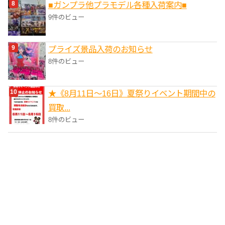
■ガンプラ他プラモデル各種入荷案内■
9件のビュー
プライズ景品入荷のお知らせ
8件のビュー
★《8月11日～16日》夏祭りイベント期間中の
買取...
8件のビュー