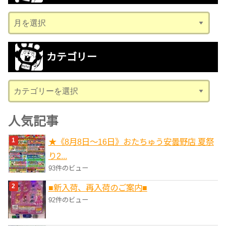
ア
ー
カ
カテゴリー
イ
ブ
カ
テ
ゴ
人気記事
リ
★《8月8日～16日》おたちゅう安曇野店 夏祭
ー
り2...
93件のビュー
■新入荷、再入荷のご案内■
92件のビュー