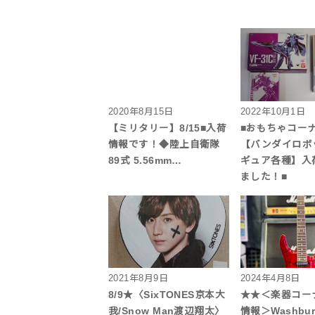
2020年8月15日
2022年10月1日
【ミリタリー】8/15■入荷
■おもちゃコー
情報です！◆陸上自衛隊
【バンダイロボ
89式 5.56mm…
ギュア各種】入
ました！■
2021年8月9日
2024年4月8日
8/9★〈SixTONES京本大
★★＜楽器コー
我/Snow Man渡辺翔太〉
情報＞Washbu