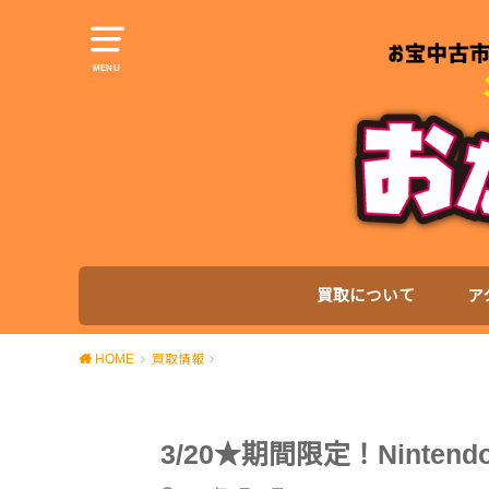
MENU
買取について
ア
HOME
買取情報
3/20★期間限定！Ninte