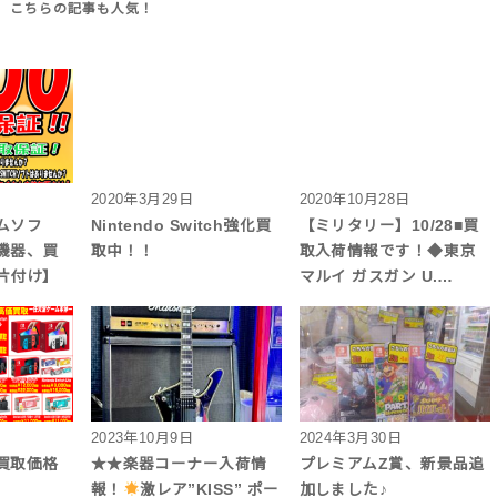
2020年3月29日
2020年10月28日
ムソフ
Nintendo Switch強化買
【ミリタリー】10/28■買
機器、買
取中！！
取入荷情報です！◆東京
片付け】
マルイ ガスガン U.…
2023年10月9日
2024年3月30日
買取価格
★★楽器コーナー入荷情
プレミアムZ賞、新景品追
報！
激レア”KISS” ポー
加しました♪