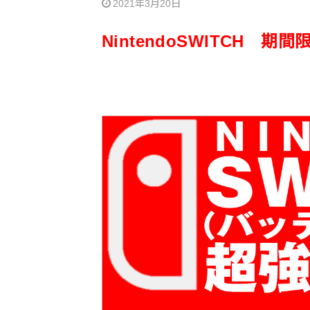
2021年3月20日
NintendoSWITCH 