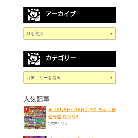
アーカイブ
カテゴリー
人気記事
★《8月8日～16日》おたちゅう安
曇野店 夏祭り2...
132件のビュー