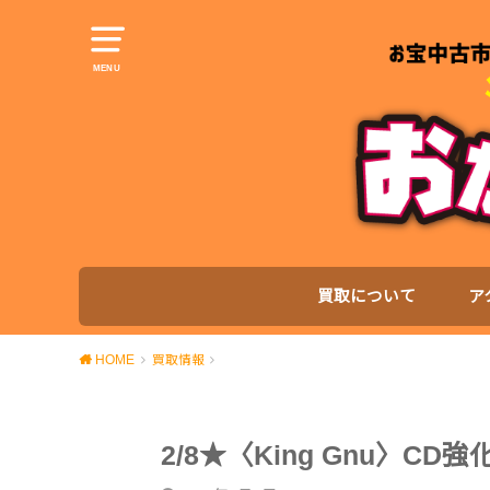
MENU
買取について
ア
HOME
買取情報
2/8★〈King Gnu〉C