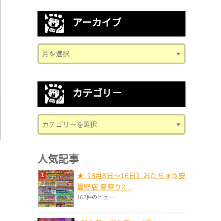
アーカイブ
カテゴリー
人気記事
★《8月8日～16日》おたちゅう安
曇野店 夏祭り2...
162件のビュー