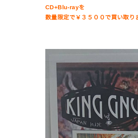
CD+Blu-rayを
数量限定で￥３５００で買い取り