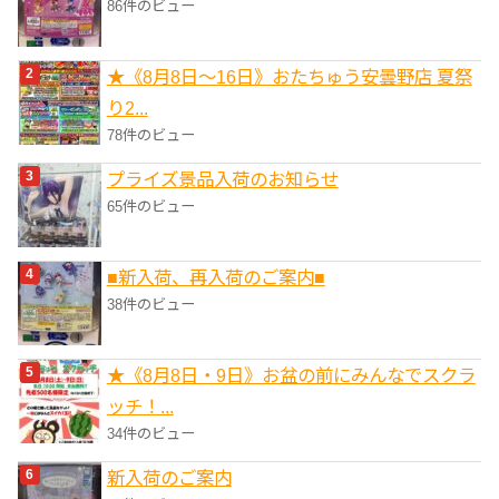
86件のビュー
★《8月8日～16日》おたちゅう安曇野店 夏祭
り2...
78件のビュー
プライズ景品入荷のお知らせ
65件のビュー
■新入荷、再入荷のご案内■
38件のビュー
★《8月8日・9日》お盆の前にみんなでスクラ
ッチ！...
34件のビュー
新入荷のご案内