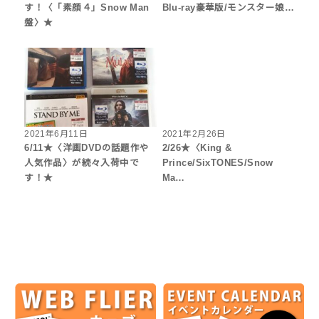
す！〈「素顔４」Snow Man
Blu-ray豪華版/モンスター娘…
盤〉★
2021年6月11日
2021年2月26日
6/11★〈洋画DVDの話題作や
2/26★〈King &
人気作品〉が続々入荷中で
Prince/SixTONES/Snow
す！★
Ma…