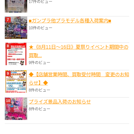
17件のビュー
■ガンプラ他プラモデル各種入荷案内■
10件のビュー
★《8月11日～16日》夏祭りイベント期間中の
買取...
9件のビュー
◆【店舗営業時間、買取受付時間 変更のお知
らせ】◆
8件のビュー
プライズ景品入荷のお知らせ
8件のビュー