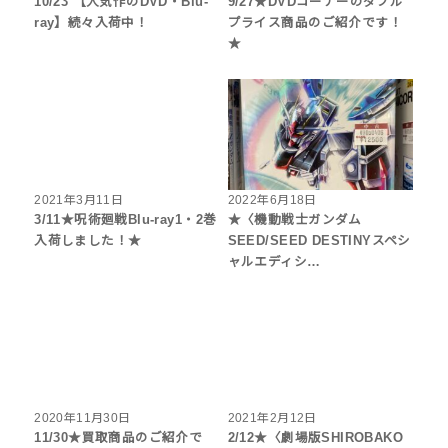
10/23 【人気作のDVD・Blu-
9/27★DVDコーナーのダブル
ray】続々入荷中！
プライス商品のご紹介です！
★
2021年3月11日
2022年6月18日
3/11★呪術廻戦Blu-ray1・2巻
★〈機動戦士ガンダム
入荷しました！★
SEED/SEED DESTINYスペシ
ャルエディシ…
2020年11月30日
2021年2月12日
11/30★買取商品のご紹介で
2/12★〈劇場版SHIROBAKO