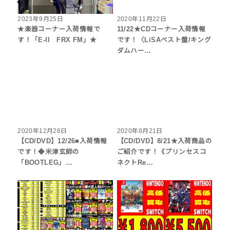
2023年9月25日
2020年11月22日
★楽器コーナー入荷情報で
11/22★CDコーナー入荷情報
す！「E-II FRX FM」★
です！〈LiSAベスト盤/キング
ダムハー…
2020年12月26日
2020年8月21日
【CD/DVD】12/26■入荷情報
【CD/DVD】8/21★入荷商品の
です！◆米津玄師の
ご紹介です！《プリンセスコ
「BOOTLEG」…
ネクトRe…