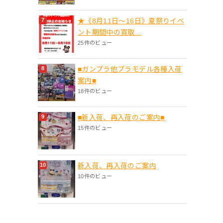
★《8月11日～16日》夏祭りイベ
ント期間中の買取...
25件のビュー
■ガンプラ他プラモデル各種入荷
案内■
18件のビュー
■新入荷、再入荷のご案内■
15件のビュー
新入荷、再入荷のご案内
10件のビュー