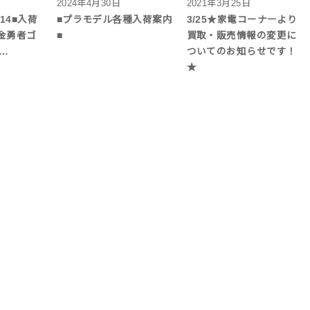
2024年4月30日
2021年3月25日
/14■入荷
■プラモデル各種入荷案内
3/25★家電コーナーより
金勇者ゴ
■
買取・販売情報の変更に
B…
ついてのお知らせです！
★