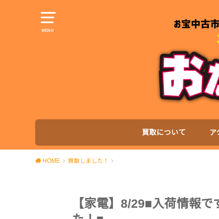
MENU
買取について
ア
HOME
買取しました！
【家電】8/29■入荷情報です