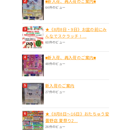
■新入荷、再入荷のご案内■
64件のビュー
★《8月8日・9日》お盆の前にみ
んなでスクラッチ！...
60件のビュー
■新入荷、再入荷のご案内■
48件のビュー
新入荷のご案内
27件のビュー
★《8月8日～16日》おたちゅう安
曇野店 夏祭り2...
26件のビュー