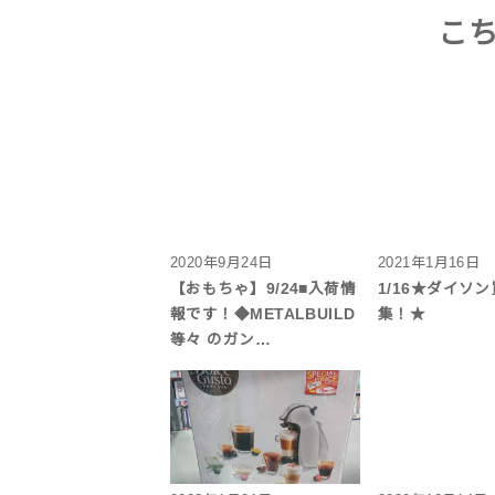
こ
2020年9月24日
2021年1月16日
【おもちゃ】9/24■入荷情
1/16★ダイソ
報です！◆METALBUILD
集！★
等々 のガン…