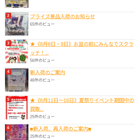
プライズ景品入荷のお知らせ
65件のビュー
★《8月8日・9日》お盆の前にみんなでスクラ
ッチ！...
56件のビュー
新入荷のご案内
46件のビュー
★《8月11日～16日》夏祭りイベント期間中の
買取...
25件のビュー
■新入荷、再入荷のご案内■
25件のビュー