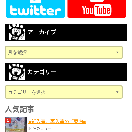
アーカイブ
ア
ー
カ
カテゴリー
イ
ブ
カ
テ
ゴ
人気記事
リ
■新入荷、再入荷のご案内■
ー
96件のビュー