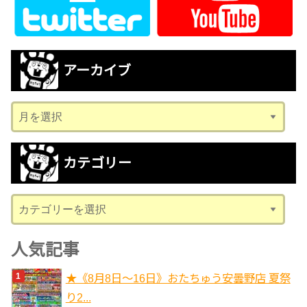
アーカイブ
ア
ー
カ
カテゴリー
イ
ブ
カ
テ
ゴ
人気記事
リ
★《8月8日～16日》おたちゅう安曇野店 夏祭
ー
り2...