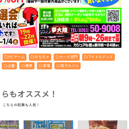
PCゲーム
おもちゃ
カード部門
アイドルグッズ
古着
携帯
家電
電子タバコ
ちらもオススメ！