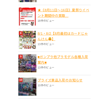
★《8月11日～16日》夏祭りイベ
ント期間中の買取...
18件のビュー
8/1・8/2【8月最初はカードじゃ
んけん
】
13件のビュー
■ガンプラ他プラモデル各種入荷
案内■
13件のビュー
プライズ景品入荷のお知らせ
10件のビュー