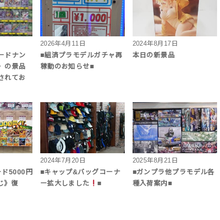
2026年4月11日
2024年8月17日
ードナン
■組済プラモデルガチャ再
本日の新景品
〉の景品
稼動のお知らせ■
されてお
2024年7月20日
2025年8月21日
ド5000円
■キャップ&バッグコーナ
■ガンプラ他プラモデル各
じ》復
ー拡大しました
■
種入荷案内■