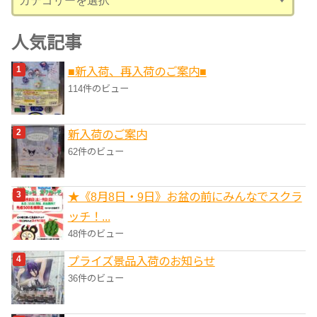
テ
ゴ
人気記事
リ
■新入荷、再入荷のご案内■
ー
114件のビュー
新入荷のご案内
62件のビュー
★《8月8日・9日》お盆の前にみんなでスクラ
ッチ！...
48件のビュー
プライズ景品入荷のお知らせ
36件のビュー