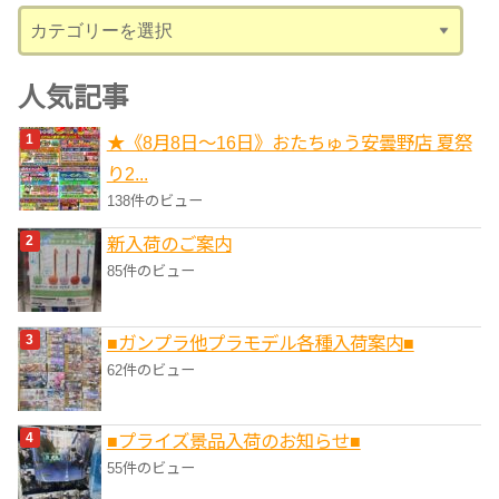
カ
テ
ゴ
人気記事
リ
★《8月8日～16日》おたちゅう安曇野店 夏祭
ー
り2...
138件のビュー
新入荷のご案内
85件のビュー
■ガンプラ他プラモデル各種入荷案内■
62件のビュー
■プライズ景品入荷のお知らせ■
55件のビュー