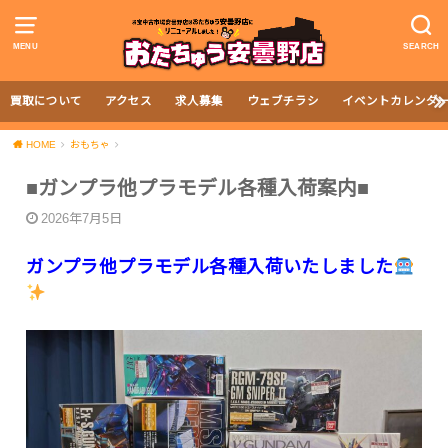
MENU
SEARCH
買取について
アクセス
求人募集
ウェブチラシ
イベントカレンダ
HOME
おもちゃ
■ガンプラ他プラモデル各種入荷案内■
2026年7月5日
ガンプラ他プラモデル各種入荷いたしました