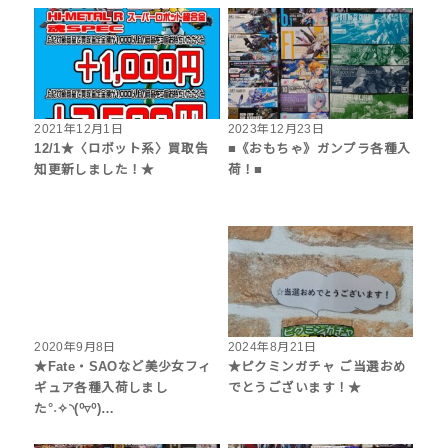
2021年12月1日
2023年12月23日
12/1★〈ロボット系〉買取告
■《おもちゃ》ガンプラ各種入
知更新しました！★
荷！■
2020年9月8日
2024年8月21日
★Fate・SAOなど美少女フィ
★ピクミンガチャ ご当選おめ
ギュア各種入荷しまし
でとうございます！★
た°˖✧◝(⁰▿⁰)…