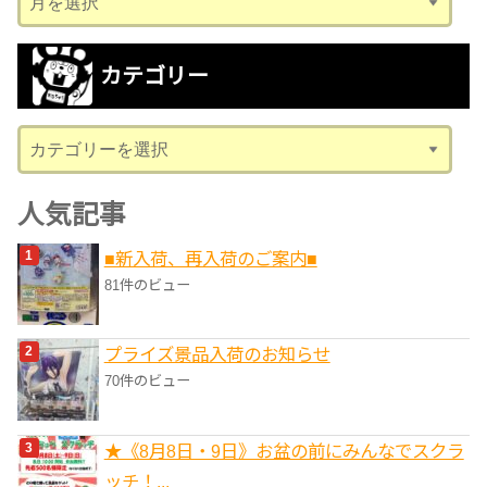
ー
カ
カテゴリー
イ
ブ
カ
テ
ゴ
人気記事
リ
■新入荷、再入荷のご案内■
ー
81件のビュー
プライズ景品入荷のお知らせ
70件のビュー
★《8月8日・9日》お盆の前にみんなでスクラ
ッチ！...